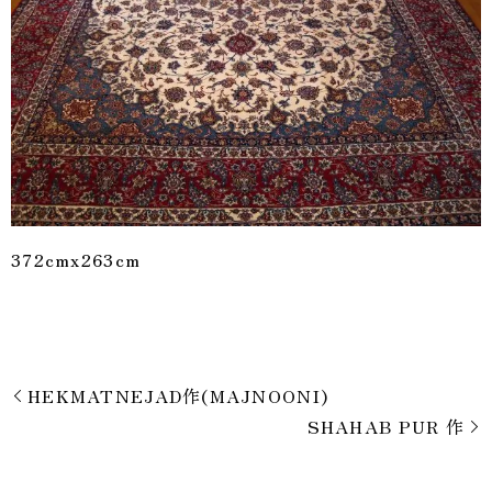
372cmx263cm
HEKMATNEJAD作(MAJNOONI)
SHAHAB PUR 作