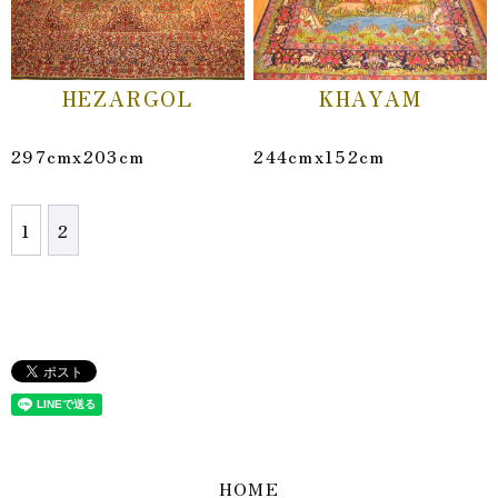
HEZARGOL
KHAYAM
297cmx203cm
244cmx152cm
1
2
HOME