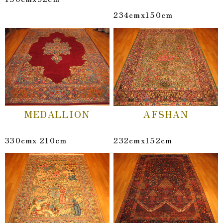
234cmx150cm
MEDALLION
AFSHAN
330cmx 210cm
232cmx152cm