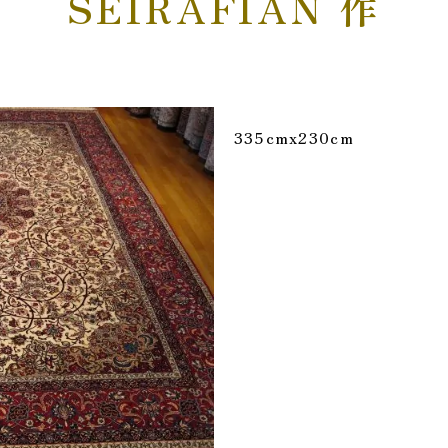
SEIRAFIAN 作
335cmx230cm