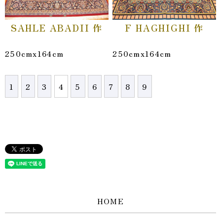
SAHLE ABADII 作
F HAGHIGHI 作
250cmx164cm
250cmx164cm
1
2
3
4
5
6
7
8
9
HOME