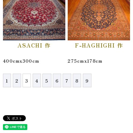
ASACHI 作
F-HAGHIGHI 作
400cmx300cm
275cmx178cm
1
2
3
4
5
6
7
8
9