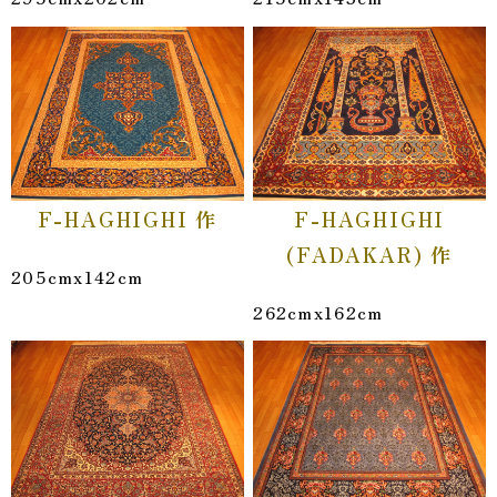
F-HAGHIGHI 作
F-HAGHIGHI
(FADAKAR) 作
205cmx142cm
262cmx162cm