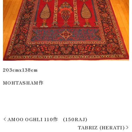
203cmx138cm
MOHTASHAM作
AMOO OGHLI 110作 (150RAJ)
TABRIZ (HERATI)