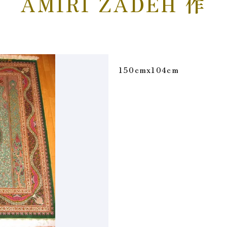
AMIRI ZADEH 作
150cmx104cm