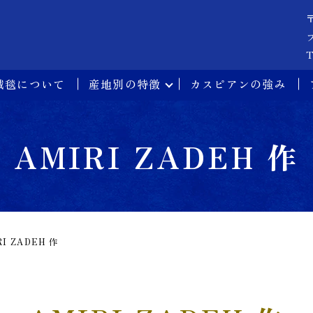
T
絨毯について
産地別の特徴
カスピアンの強み
AMIRI ZADEH 作
RI ZADEH 作