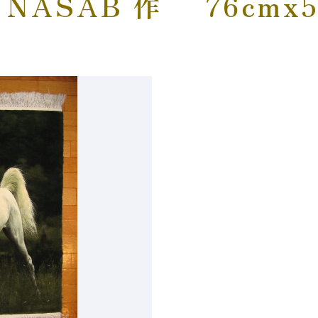
I NASAB 作 76cmx5