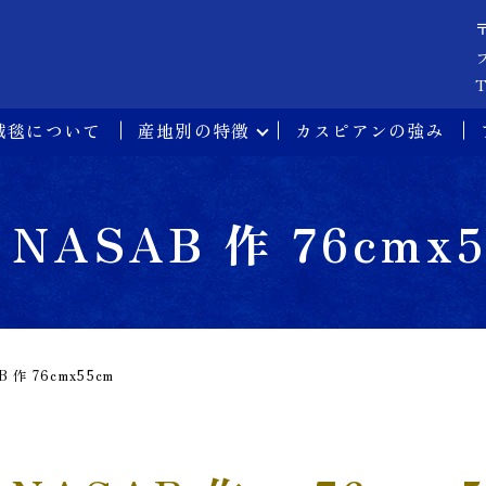
T
絨毯について
産地別の特徴
カスピアンの強み
 NASAB 作 76cmx
B 作 76cmx55cm