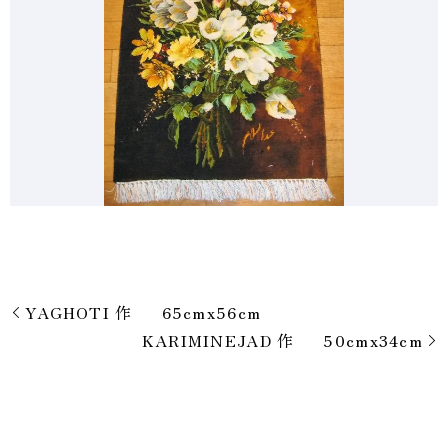
YAGHOTI 作 65cmx56cm
KARIMINEJAD 作 50cmx34cm