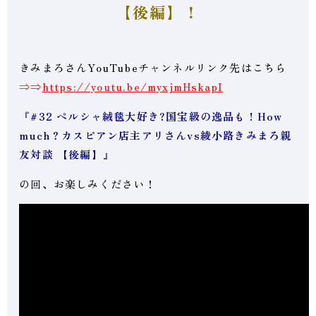
【後編】！
きみまろさんYouTubeチャンネルリンク先はこちら
⇒⇒
https://youtu.be/myxjmHskapI
『#32 ペルシャ絨毯大好き?国宝級の逸品も！How
much？カスピアン
店主アリさんvs綾小路きみまろ親
友対談 【後編】』
の回、お楽しみください！