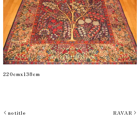
220cmx138cm
notitle
RAVAR