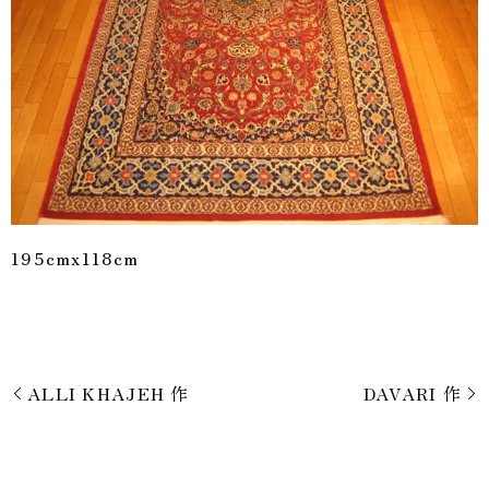
195cmx118cm
ALLI KHAJEH 作
DAVARI 作