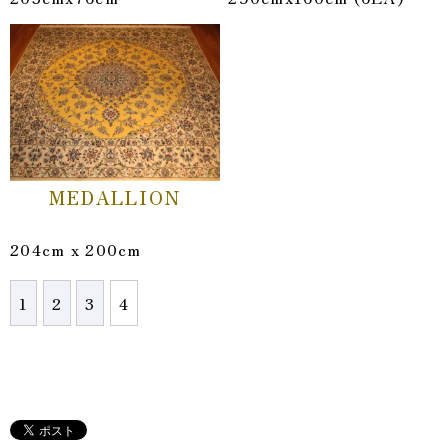
MEDALLION
204cm x 200cm
1
2
3
4