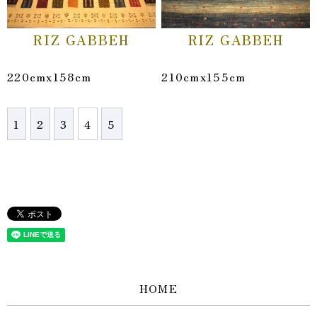
RIZ GABBEH
RIZ GABBEH
220cmx158cm
210cmx155cm
1
2
3
4
5
HOME